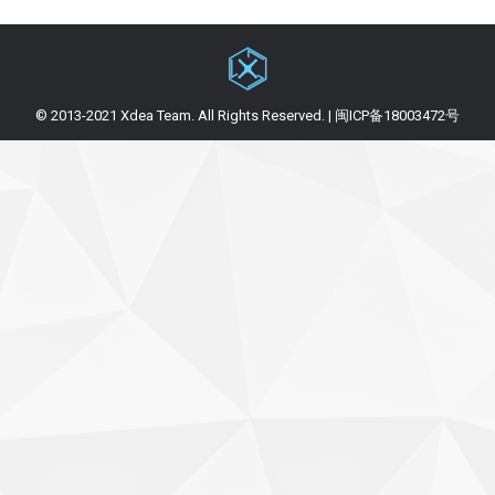
© 2013-2021 Xdea Team. All Rights Reserved. | 闽ICP备18003472号