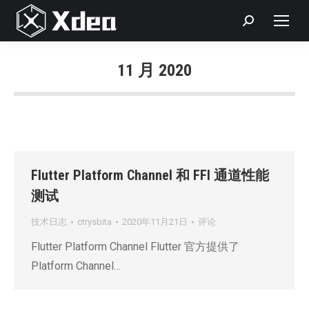
Search:
11 月 2020
您在这里：
Flutter Platform Channel 和 FFI 通道性能
测试
技术日志
ctrysbita
2020年11月21日
评论
Flutter Platform Channel Flutter 官方提供了
Platform Channel…