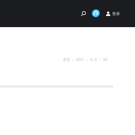
登录
Search:
Github
page
opens
in
new
您在这里：
window
首页
2021
6 月
26