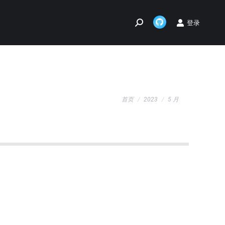
登录
Search:
Github
page
opens
in
new
您在这里：
window
首页
2023
5 月