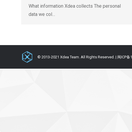
What information Xdea collects The personal
data we col…
© 2013-2021 Xdea Team. All Rights Reserved. | 闽ICP