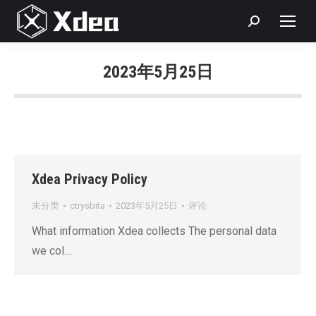
Search:
2023年5月25日
您在这里：
Xdea Privacy Policy
未分类
ctrysbita
2023年5月25日
评论
What information Xdea collects The personal data
we col…