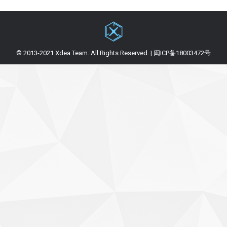
© 2013-2021 Xdea Team. All Rights Reserved. | 闽ICP备18003472号