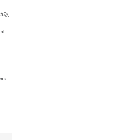
rch.改
ent
 and