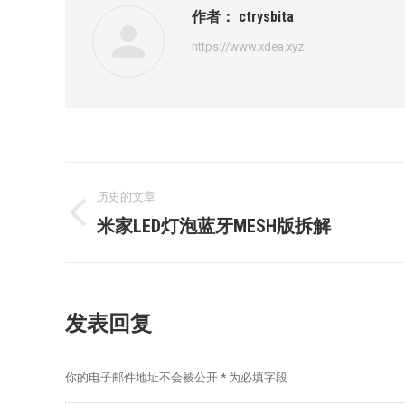
作者：
ctrysbita
https://www.xdea.xyz
文
历史的文章
章
历
米家LED灯泡蓝牙MESH版拆解
史
导
的
航
文
发表回复
章：
你的电子邮件地址不会被公开
*
为必填字段