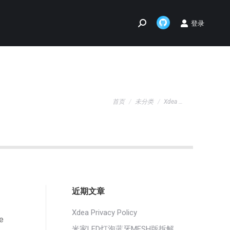
登录
Search:
Github
page
opens
in
new
您在这里：
window
首页
未分类
Xdea …
近期文章
Xdea Privacy Policy
e
米家LED灯泡蓝牙MESH版拆解