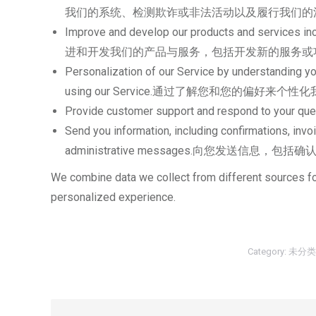
我们的系统、检测欺诈或非法活动以及履行我们的
Improve and develop our products and services inc
进和开发我们的产品与服务，包括开发新的服务或
Personalization of our Service by understanding y
using our Service.通过了解您和您的偏
Provide customer support and respond to
Send you information, including confirmations, invoi
administrative messages.向您发送
We combine data we collect from different sources f
personalized experience.
Category:
未分类