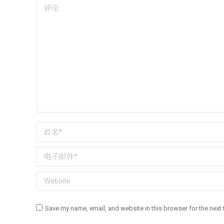
评论
姓名 *
电子邮件 *
Website
Save my name, email, and website in this browser for the next