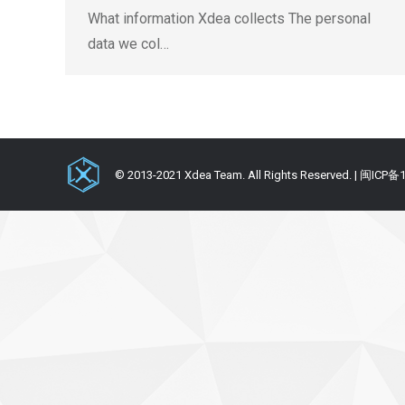
What information Xdea collects The personal
data we col…
© 2013-2021 Xdea Team. All Rights Reserved. | 闽ICP