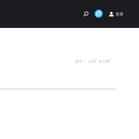
登录
Search:
Github
page
opens
in
new
您在这里：
window
首页
分类 "未分类"